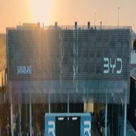
Ўзбекистон
Жаҳон
Иқтисодиёт
Жамият
Спорт
Технология
Ўзбекча
Таълим
Молия
Авто
Соғлом ҳаёт
Кўчмас мулк
Аёллар дунёси
Туризм
Бизнес
Ўзбекча
Реклама