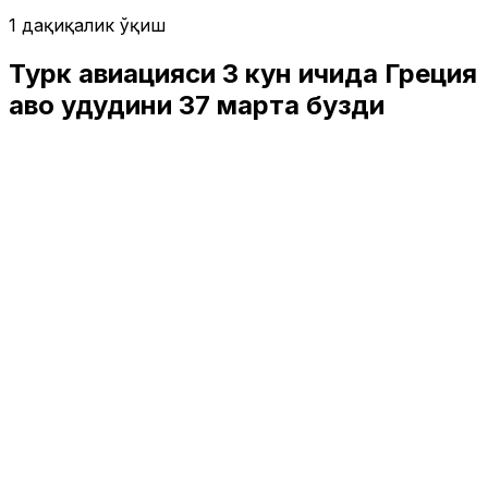
1 дақиқалик ўқиш
Турк авиацияси 3 кун ичида Греция
ҳаво ҳудудини 37 марта бузди
Жаҳон
|
03:51 / 30.03.2017