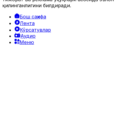
қилинганлигини билдиради.
Бош саҳифа
Лента
Кўрсатувлар
Аудио
Меню