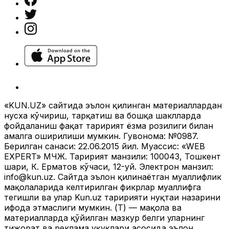
«KUN.UZ» сайтида эълон қилинган материаллардан
нусха кўчириш, тарқатиш ва бошқа шаклларда
фойдаланиш фақат таҳририят ёзма розилиги билан
амалга оширилиши мумкин. Гувоҳнома: №0987.
Берилган санаси: 22.06.2015 йил. Муассис: «WEB
EXPERT» МЧЖ. Таҳририят манзили: 100043, Тошкент
шаҳри, К. Ерматов кўчаси, 12-уй. Электрон манзил:
info@kun.uz
. Сайтда эълон қилинаётган муаллифлик
мақолаларида келтирилган фикрлар муаллифга
тегишли ва улар Kun.uz таҳририяти нуқтаи назарини
ифода этмаслиги мумкин. (Т) — мақола ва
материалларда қўйилган мазкур белги уларнинг
тижорат ва реклама ҳуқуқлари асосида эълон