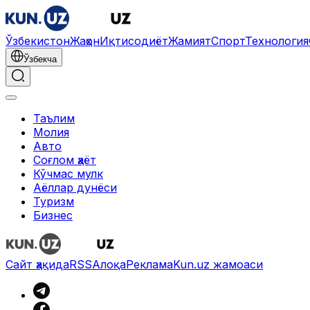
Ўзбекистон
Жаҳон
Иқтисодиёт
Жамият
Спорт
Технология
Ўзбекча
Таълим
Молия
Авто
Соғлом ҳаёт
Кўчмас мулк
Аёллар дунёси
Туризм
Бизнес
Сайт ҳақида
RSS
Алоқа
Реклама
Kun.uz жамоаси