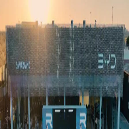
Ўзбекистон
Жаҳон
Иқтисодиёт
Жамият
Спорт
Технология
Ўзбекча
Таълим
Молия
Авто
Соғлом ҳаёт
Кўчмас мулк
Аёллар дунёси
Туризм
Бизнес
Ўзбекча
Реклама