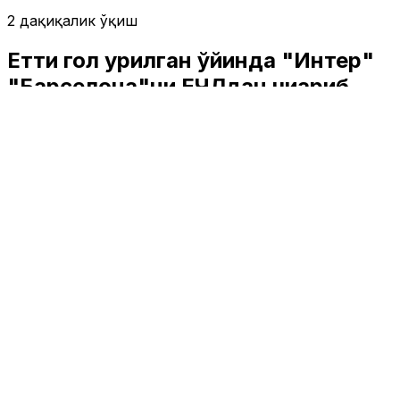
2 дақиқалик ўқиш
Етти гол урилган ўйинда "Интер"
"Барселона"ни ЕЧЛдан чиқариб
юборди
Спорт
|
07:38 / 07.05.2025