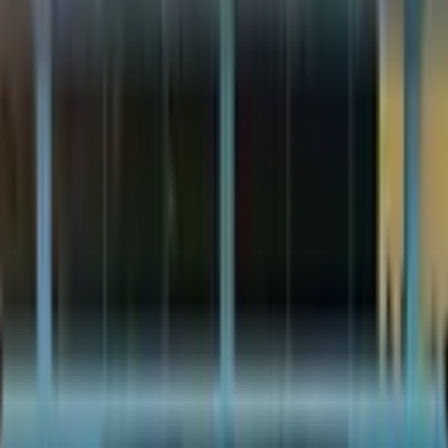
ик эслатмаларини эълон қилди