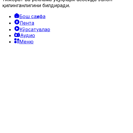
қилинганлигини билдиради.
Бош саҳифа
Лента
Кўрсатувлар
Аудио
Меню