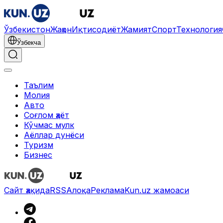
Ўзбекистон
Жаҳон
Иқтисодиёт
Жамият
Спорт
Технология
Ўзбекча
Таълим
Молия
Авто
Соғлом ҳаёт
Кўчмас мулк
Аёллар дунёси
Туризм
Бизнес
Сайт ҳақида
RSS
Алоқа
Реклама
Kun.uz жамоаси