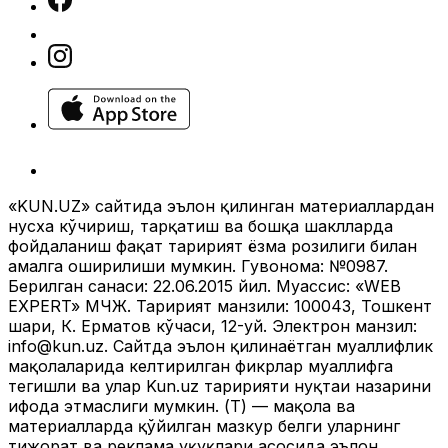
«KUN.UZ» сайтида эълон қилинган материаллардан
нусха кўчириш, тарқатиш ва бошқа шаклларда
фойдаланиш фақат таҳририят ёзма розилиги билан
амалга оширилиши мумкин. Гувоҳнома: №0987.
Берилган санаси: 22.06.2015 йил. Муассис: «WEB
EXPERT» МЧЖ. Таҳририят манзили: 100043, Тошкент
шаҳри, К. Ерматов кўчаси, 12-уй. Электрон манзил:
info@kun.uz
. Сайтда эълон қилинаётган муаллифлик
мақолаларида келтирилган фикрлар муаллифга
тегишли ва улар Kun.uz таҳририяти нуқтаи назарини
ифода этмаслиги мумкин. (Т) — мақола ва
материалларда қўйилган мазкур белги уларнинг
тижорат ва реклама ҳуқуқлари асосида эълон