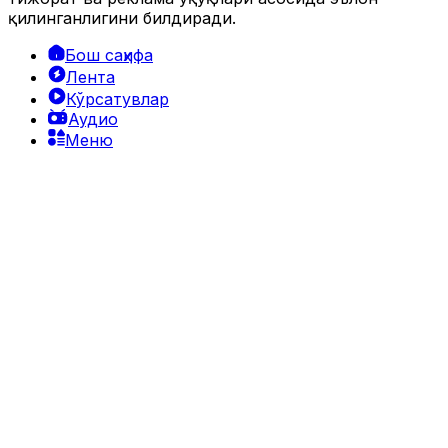
қилинганлигини билдиради.
Бош саҳифа
Лента
Кўрсатувлар
Аудио
Меню