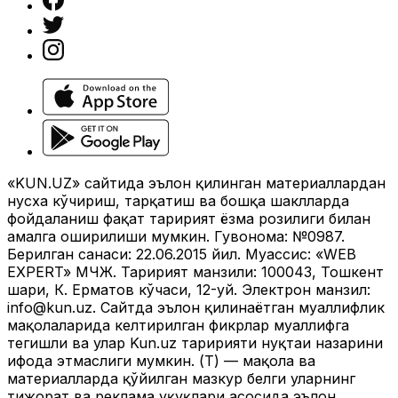
«KUN.UZ» сайтида эълон қилинган материаллардан
нусха кўчириш, тарқатиш ва бошқа шаклларда
фойдаланиш фақат таҳририят ёзма розилиги билан
амалга оширилиши мумкин. Гувоҳнома: №0987.
Берилган санаси: 22.06.2015 йил. Муассис: «WEB
EXPERT» МЧЖ. Таҳририят манзили: 100043, Тошкент
шаҳри, К. Ерматов кўчаси, 12-уй. Электрон манзил:
info@kun.uz
. Сайтда эълон қилинаётган муаллифлик
мақолаларида келтирилган фикрлар муаллифга
тегишли ва улар Kun.uz таҳририяти нуқтаи назарини
ифода этмаслиги мумкин. (Т) — мақола ва
материалларда қўйилган мазкур белги уларнинг
тижорат ва реклама ҳуқуқлари асосида эълон