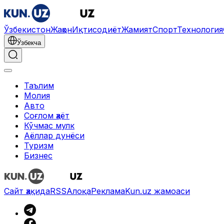
Ўзбекистон
Жаҳон
Иқтисодиёт
Жамият
Спорт
Технология
Ўзбекча
Таълим
Молия
Авто
Соғлом ҳаёт
Кўчмас мулк
Аёллар дунёси
Туризм
Бизнес
Сайт ҳақида
RSS
Алоқа
Реклама
Kun.uz жамоаси