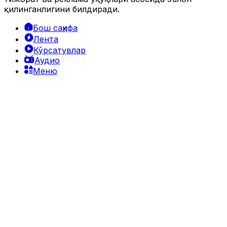
қилинганлигини билдиради.
Бош саҳифа
Лента
Кўрсатувлар
Аудио
Меню