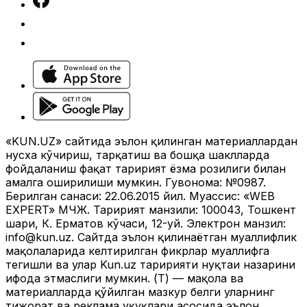
«KUN.UZ» сайтида эълон қилинган материаллардан
нусха кўчириш, тарқатиш ва бошқа шаклларда
фойдаланиш фақат таҳририят ёзма розилиги билан
амалга оширилиши мумкин. Гувоҳнома: №0987.
Берилган санаси: 22.06.2015 йил. Муассис: «WEB
EXPERT» МЧЖ. Таҳририят манзили: 100043, Тошкент
шаҳри, К. Ерматов кўчаси, 12-уй. Электрон манзил:
info@kun.uz
. Сайтда эълон қилинаётган муаллифлик
мақолаларида келтирилган фикрлар муаллифга
тегишли ва улар Kun.uz таҳририяти нуқтаи назарини
ифода этмаслиги мумкин. (Т) — мақола ва
материалларда қўйилган мазкур белги уларнинг
тижорат ва реклама ҳуқуқлари асосида эълон