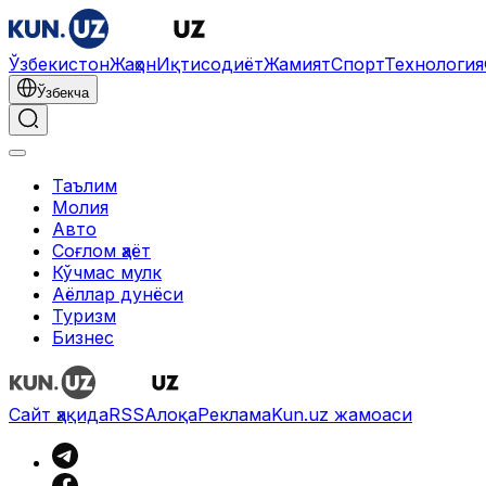
Ўзбекистон
Жаҳон
Иқтисодиёт
Жамият
Спорт
Технология
Ўзбекча
Таълим
Молия
Авто
Соғлом ҳаёт
Кўчмас мулк
Аёллар дунёси
Туризм
Бизнес
Сайт ҳақида
RSS
Алоқа
Реклама
Kun.uz жамоаси