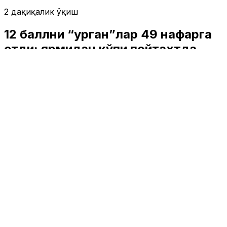
2 дақиқалик ўқиш
12 баллни “урган”лар 49 нафарга
етди: ярмидан кўпи пойтахтда
Ўзбекистон
|
19:07 / 08.05.2026