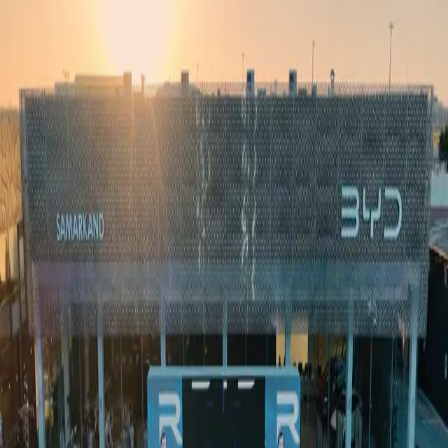
Ўзбекистон
Жаҳон
Иқтисодиёт
Жамият
Спорт
Технология
Ўзбекча
Таълим
Молия
Авто
Соғлом ҳаёт
Кўчмас мулк
Аёллар дунёси
Туризм
Бизнес
Ўзбекча
Реклама