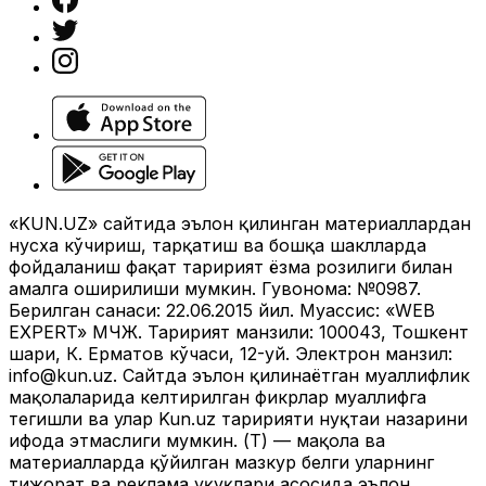
«KUN.UZ» сайтида эълон қилинган материаллардан
нусха кўчириш, тарқатиш ва бошқа шаклларда
фойдаланиш фақат таҳририят ёзма розилиги билан
амалга оширилиши мумкин. Гувоҳнома: №0987.
Берилган санаси: 22.06.2015 йил. Муассис: «WEB
EXPERT» МЧЖ. Таҳририят манзили: 100043, Тошкент
шаҳри, К. Ерматов кўчаси, 12-уй. Электрон манзил:
info@kun.uz
. Сайтда эълон қилинаётган муаллифлик
мақолаларида келтирилган фикрлар муаллифга
тегишли ва улар Kun.uz таҳририяти нуқтаи назарини
ифода этмаслиги мумкин. (Т) — мақола ва
материалларда қўйилган мазкур белги уларнинг
тижорат ва реклама ҳуқуқлари асосида эълон