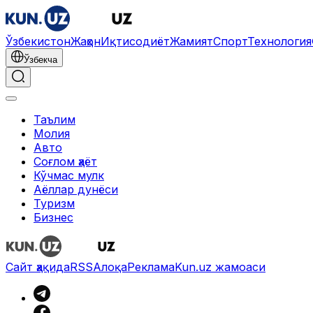
Ўзбекистон
Жаҳон
Иқтисодиёт
Жамият
Спорт
Технология
Ўзбекча
Таълим
Молия
Авто
Соғлом ҳаёт
Кўчмас мулк
Аёллар дунёси
Туризм
Бизнес
Сайт ҳақида
RSS
Алоқа
Реклама
Kun.uz жамоаси