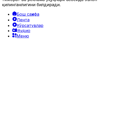
қилинганлигини билдиради.
Бош саҳифа
Лента
Кўрсатувлар
Аудио
Меню