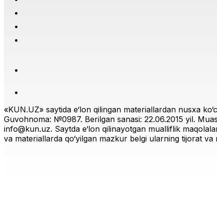
«KUN.UZ» saytida e‘lon qilingan materiallardan nusxa ko‘ch
Guvohnoma: №0987. Berilgan sanasi: 22.06.2015 yil. Muas
info@kun.uz
. Saytda e‘lon qilinayotgan mualliflik maqolala
va materiallarda qo‘yilgan mazkur belgi ularning tijorat va r