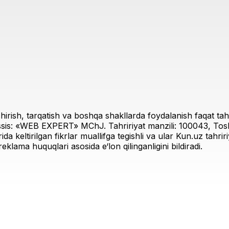
irish, tarqatish va boshqa shakllarda foydalanish faqat tahri
sis: «WEB EXPERT» MChJ. Tahririyat manzili: 100043, Toshk
rida keltirilgan fikrlar muallifga tegishli va ular Kun.uz tahr
eklama huquqlari asosida e‘lon qilinganligini bildiradi.