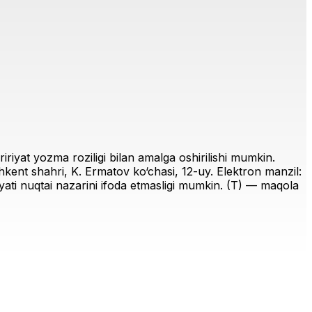
riyat yozma roziligi bilan amalga oshirilishi mumkin.
ent shahri, K. Ermatov ko‘chasi, 12-uy. Elektron manzil:
iriyati nuqtai nazarini ifoda etmasligi mumkin. (T) — maqola