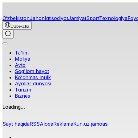
O‘zbekiston
Jahon
Iqtisodiyot
Jamiyat
Sport
Texnologiya
Foyd
O'zbekcha
Ta'lim
Moliya
Avto
Sog'lom hayot
Ko'chmas mulk
Ayollar dunyosi
Turizm
Biznes
Loading…
Sayt haqida
RSS
Aloqa
Reklama
Kun.uz jamoasi