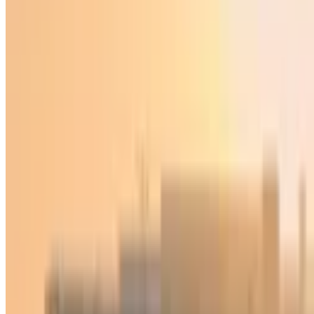
Жаҳон
|
21:10 / 27.12.2017