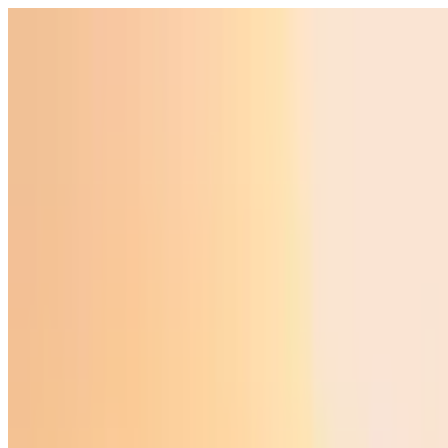
Ўзбекистон
Жаҳон
Иқтисодиёт
Жамият
Спорт
Технология
Ўзбекча
Таълим
Молия
Авто
Соғлом ҳаёт
Кўчмас мулк
Аёллар дунёси
Туризм
Бизнес
Ўзбекча
Реклама