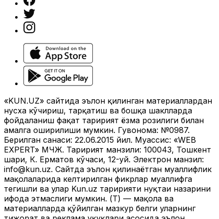
«KUN.UZ» сайтида эълон қилинган материаллардан
нусха кўчириш, тарқатиш ва бошқа шаклларда
фойдаланиш фақат таҳририят ёзма розилиги билан
амалга оширилиши мумкин. Гувоҳнома: №0987.
Берилган санаси: 22.06.2015 йил. Муассис: «WEB
EXPERT» МЧЖ. Таҳририят манзили: 100043, Тошкент
шаҳри, К. Ерматов кўчаси, 12-уй. Электрон манзил:
info@kun.uz
. Сайтда эълон қилинаётган муаллифлик
мақолаларида келтирилган фикрлар муаллифга
тегишли ва улар Kun.uz таҳририяти нуқтаи назарини
ифода этмаслиги мумкин. (Т) — мақола ва
материалларда қўйилган мазкур белги уларнинг
тижорат ва реклама ҳуқуқлари асосида эълон