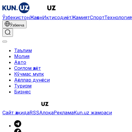
Ўзбекистон
Жаҳон
Иқтисодиёт
Жамият
Спорт
Технология
Ўзбекча
Таълим
Молия
Авто
Соғлом ҳаёт
Кўчмас мулк
Аёллар дунёси
Туризм
Бизнес
Сайт ҳақида
RSS
Алоқа
Реклама
Kun.uz жамоаси