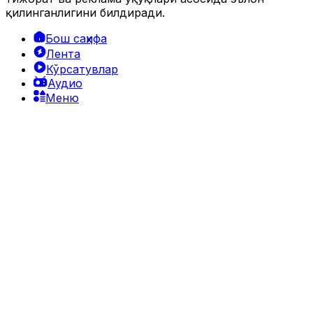
қилинганлигини билдиради.
Бош саҳифа
Лента
Кўрсатувлар
Аудио
Меню