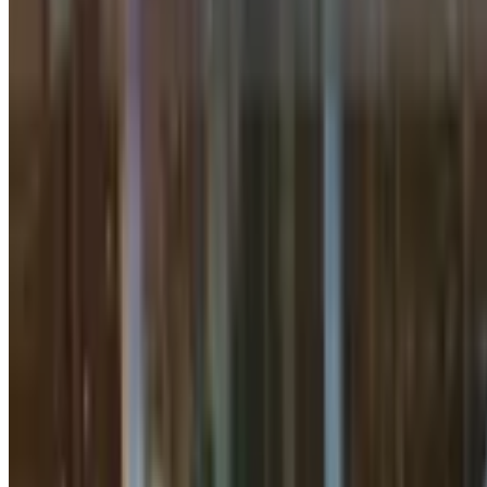
2 дақиқалик ўқиш
Ллойд Остин Рамштайнда Киевни ку
Жаҳон
|
21:15 / 21.04.2023