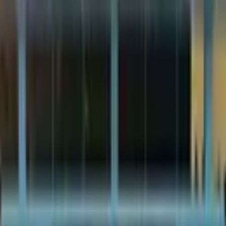
чли қўллаб-қувватлаш давом этишин