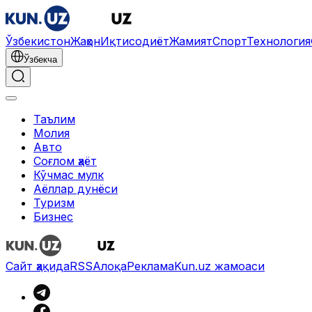
Ўзбекистон
Жаҳон
Иқтисодиёт
Жамият
Спорт
Технология
Ўзбекча
Таълим
Молия
Авто
Соғлом ҳаёт
Кўчмас мулк
Аёллар дунёси
Туризм
Бизнес
Ўзбекча
Реклама