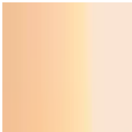
Ўзбекистон
Жаҳон
Иқтисодиёт
Жамият
Спорт
Технология
Ўзбекча
Таълим
Молия
Авто
Соғлом ҳаёт
Кўчмас мулк
Аёллар дунёси
Туризм
Бизнес
Ўзбекча
Реклама