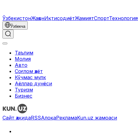
Ўзбекистон
Жаҳон
Иқтисодиёт
Жамият
Спорт
Технология
Ўзбекча
Таълим
Молия
Авто
Соғлом ҳаёт
Кўчмас мулк
Аёллар дунёси
Туризм
Бизнес
Сайт ҳақида
RSS
Алоқа
Реклама
Kun.uz жамоаси