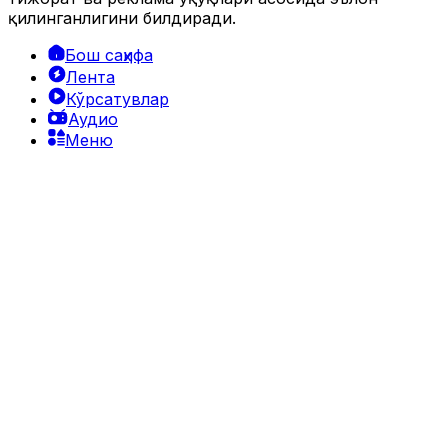
қилинганлигини билдиради.
Бош саҳифа
Лента
Кўрсатувлар
Аудио
Меню