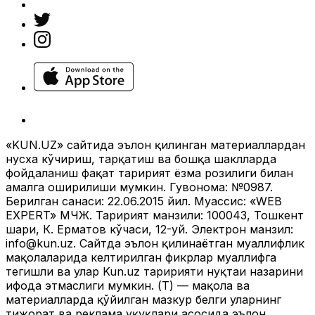
«KUN.UZ» сайтида эълон қилинган материаллардан
нусха кўчириш, тарқатиш ва бошқа шаклларда
фойдаланиш фақат таҳририят ёзма розилиги билан
амалга оширилиши мумкин. Гувоҳнома: №0987.
Берилган санаси: 22.06.2015 йил. Муассис: «WEB
EXPERT» МЧЖ. Таҳририят манзили: 100043, Тошкент
шаҳри, К. Ерматов кўчаси, 12-уй. Электрон манзил:
info@kun.uz
. Сайтда эълон қилинаётган муаллифлик
мақолаларида келтирилган фикрлар муаллифга
тегишли ва улар Kun.uz таҳририяти нуқтаи назарини
ифода этмаслиги мумкин. (Т) — мақола ва
материалларда қўйилган мазкур белги уларнинг
тижорат ва реклама ҳуқуқлари асосида эълон