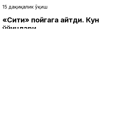
15 дақиқалик ўқиш
«Сити» пойгага қайтди. Кун
ўйинлари
Спорт
|
15:29 / 10.05.2026