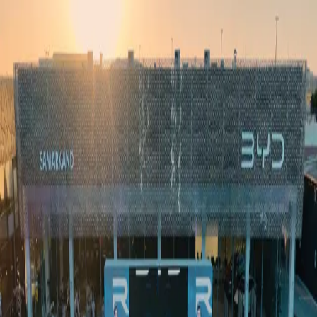
Ўзбекистон
Жаҳон
Иқтисодиёт
Жамият
Спорт
Технология
Ўзбекча
Таълим
Молия
Авто
Соғлом ҳаёт
Кўчмас мулк
Аёллар дунёси
Туризм
Бизнес
Ўзбекча
Реклама