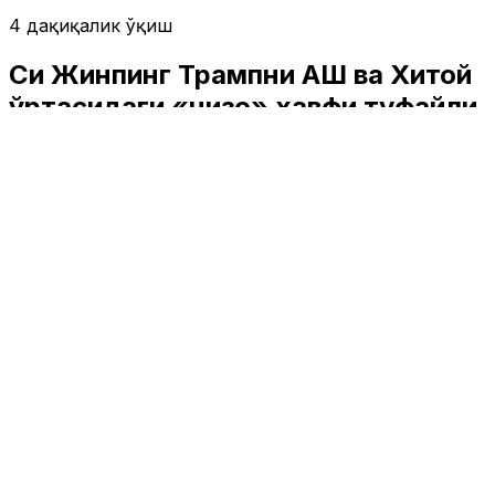
4 дақиқалик ўқиш
Си Жинпинг Трампни АҚШ ва Хитой
ўртасидаги «низо» хавфи туфайли
Тайван масаласида эҳтиёткор
бўлишга чақирди
Жаҳон
|
00:10 / 15.05.2026