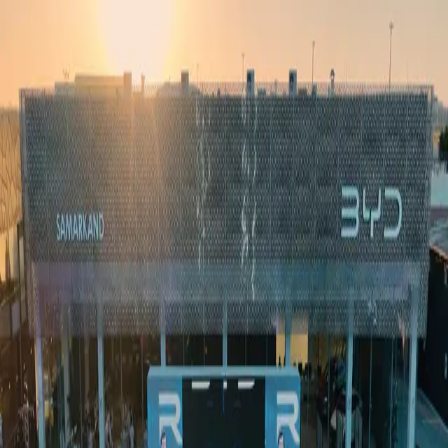
Ўзбекистон
Жаҳон
Иқтисодиёт
Жамият
Спорт
Технология
Ўзбекча
Таълим
Молия
Авто
Соғлом ҳаёт
Кўчмас мулк
Аёллар дунёси
Туризм
Бизнес
Ўзбекча
Реклама