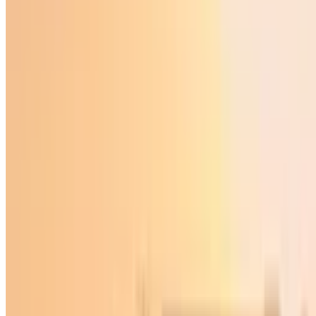
O‘zbekiston
|
20:47 / 13.11.2023