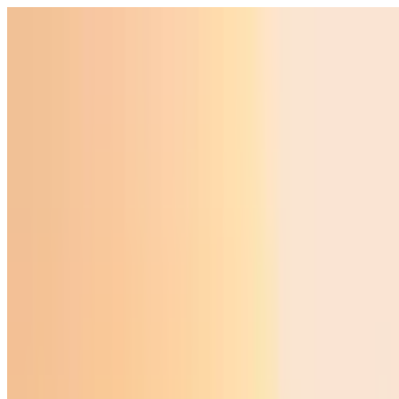
O‘zbekiston
Jahon
Iqtisodiyot
Jamiyat
Sport
Texnologiya
Foyd
O'zbekcha
Ta'lim
Moliya
Avto
Sog'lom hayot
Ko'chmas mulk
Ayollar dunyosi
Turizm
Biznes
O‘zbekcha
Reklama