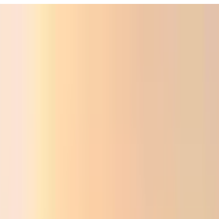
ali
Audio