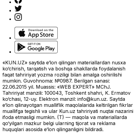
«KUN.UZ» saytida e‘lon qilingan materiallardan nusxa
ko‘chirish, tarqatish va boshqa shakllarda foydalanish
faqat tahririyat yozma roziligi bilan amalga oshirilishi
mumkin. Guvohnoma: №0987. Berilgan sanasi:
22.06.2015 yil. Muassis: «WEB EXPERT» MChJ.
Tahririyat manzili: 100043, Toshkent shahri, K. Ermatov
ko‘chasi, 12-uy. Elektron manzil:
info@kun.uz
. Saytda
e‘lon qilinayotgan mualliflik maqolalarida keltirilgan fikrlar
muallifga tegishli va ular Kun.uz tahririyati nuqtai nazarini
ifoda etmasligi mumkin. (T) — maqola va materiallarda
qo‘yilgan mazkur belgi ularning tijorat va reklama
huquqlari asosida e‘lon qilinganligini bildiradi.