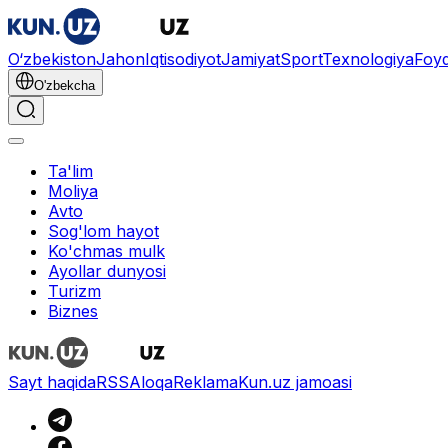
O‘zbekiston
Jahon
Iqtisodiyot
Jamiyat
Sport
Texnologiya
Foyd
O'zbekcha
Ta'lim
Moliya
Avto
Sog'lom hayot
Ko'chmas mulk
Ayollar dunyosi
Turizm
Biznes
Sayt haqida
RSS
Aloqa
Reklama
Kun.uz jamoasi