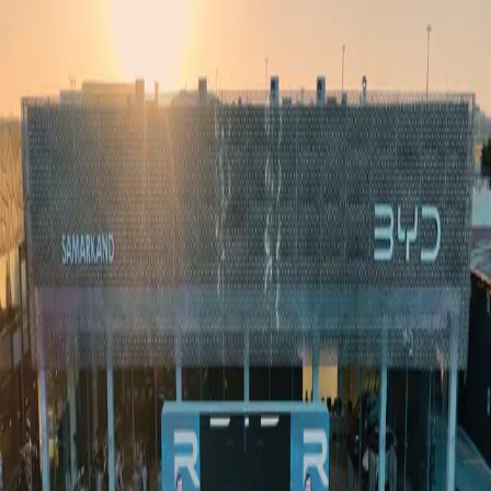
Ўзбекистон
Жаҳон
Иқтисодиёт
Жамият
Спорт
Технология
Ўзбекча
Таълим
Молия
Авто
Соғлом ҳаёт
Кўчмас мулк
Аёллар дунёси
Туризм
Бизнес
Ўзбекча
Реклама