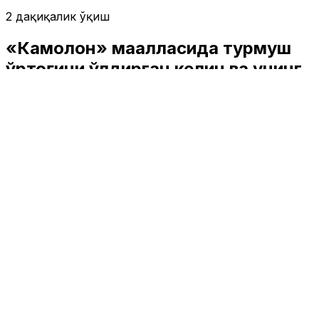
2 дақиқалик ўқиш
«Камолон» маҳалласида турмуш
ўртоғини ўлдирган келин ва унинг
қариндошига суд ҳукми эълон
қилинди
Жамият
|
13:23 / 14.02.2020