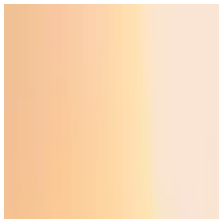
Ўзбекистон
Жаҳон
Иқтисодиёт
Жамият
Спорт
Технология
Ўзбекча
Таълим
Молия
Авто
Соғлом ҳаёт
Кўчмас мулк
Аёллар дунёси
Туризм
Бизнес
Ўзбекча
Реклама