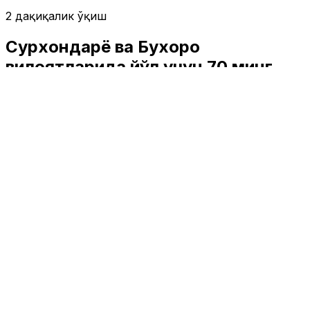
2 дақиқалик ўқиш
Сурхондарё ва Бухоро
вилоятларида йўл учун 70 минг
дарахт ва бута кесилиши мумкин
Ўзбекистон
|
21:57 / 27.07.2023