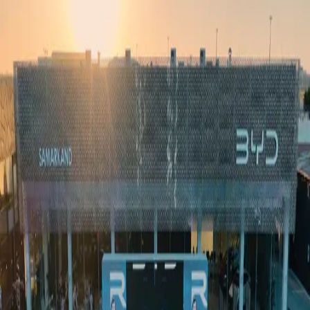
Ўзбекистон
Жаҳон
Иқтисодиёт
Жамият
Спорт
Технология
Ўзбекча
Таълим
Молия
Авто
Соғлом ҳаёт
Кўчмас мулк
Аёллар дунёси
Туризм
Бизнес
Ўзбекча
Реклама