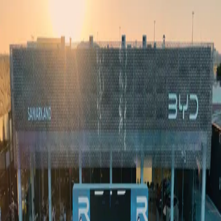
Ўзбекистон
Жаҳон
Иқтисодиёт
Жамият
Спорт
Технология
Ўзбекча
Таълим
Молия
Авто
Соғлом ҳаёт
Кўчмас мулк
Аёллар дунёси
Туризм
Бизнес
Ўзбекча
Реклама