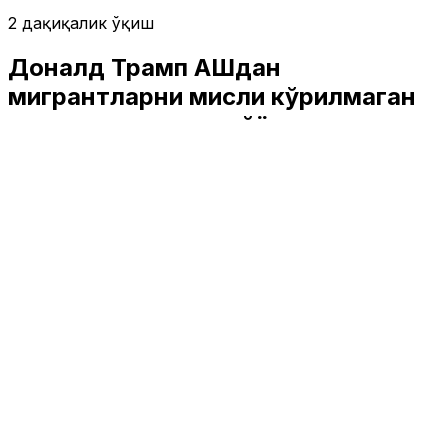
2 дақиқалик ўқиш
Доналд Трамп АҚШдан
мигрантларни мисли кўрилмаган
депортациясига тайёрланмоқда
Жаҳон
|
00:35 / 18.05.2024