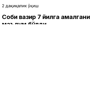
2 дақиқалик ўқиш
Собиқ вазир 7 йилга қамалгани
маълум бўлди
Ўзбекистон
|
22:05 / 15.08.2024