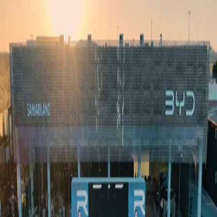
Ўзбекистон
Жаҳон
Иқтисодиёт
Жамият
Спорт
Технология
Ўзбекча
Таълим
Молия
Авто
Соғлом ҳаёт
Кўчмас мулк
Аёллар дунёси
Туризм
Бизнес
Ўзбекча
Реклама