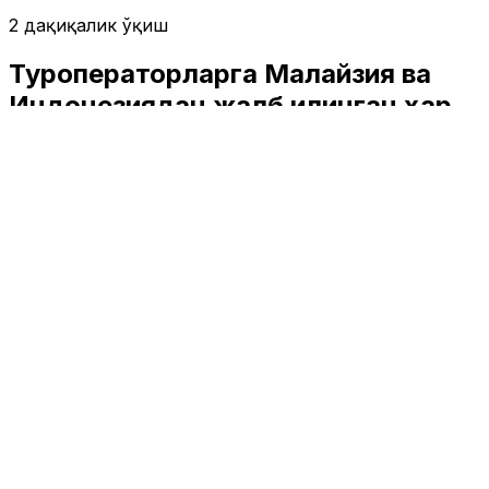
2 дақиқалик ўқиш
Туроператорларга Малайзия ва
Индонезиядан жалб қилинган ҳар
бир сайёҳ учун субсидия берилади
Туризм
|
00:34 / 12.01.2026