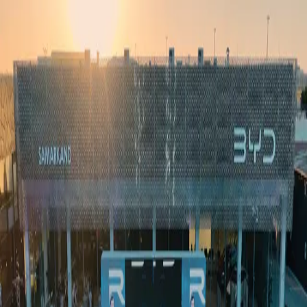
Ўзбекистон
Жаҳон
Иқтисодиёт
Жамият
Спорт
Технология
Ўзбекча
Таълим
Молия
Авто
Соғлом ҳаёт
Кўчмас мулк
Аёллар дунёси
Туризм
Бизнес
Ўзбекча
Реклама