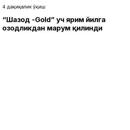
4 дақиқалик ўқиш
“Шаҳзод -Gold” уч ярим йилга
озодликдан маҳрум қилинди
Спорт
|
02:49 / 19.03.2026