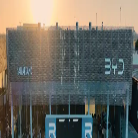
Ўзбекистон
Жаҳон
Иқтисодиёт
Жамият
Спорт
Технология
Ўзбекча
Таълим
Молия
Авто
Соғлом ҳаёт
Кўчмас мулк
Аёллар дунёси
Туризм
Бизнес
Ўзбекча
Реклама