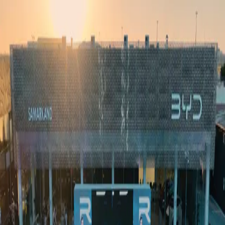
Ўзбекистон
Жаҳон
Иқтисодиёт
Жамият
Спорт
Технология
Ўзбекча
Таълим
Молия
Авто
Соғлом ҳаёт
Кўчмас мулк
Аёллар дунёси
Туризм
Бизнес
Ўзбекча
Реклама