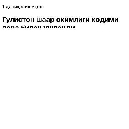
1 дақиқалик ўқиш
Гулистон шаҳар ҳокимлиги ходими
пора билан ушланди
Жамият
|
14:45 / 13.06.2026