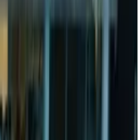
ngan seriyasini taqdim etdi