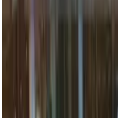
3 daqiqalik o‘qish
TBC Bank Eldor Shomurodov imzosi tus
O‘zbekiston
|
22:00 / 10.06.2026