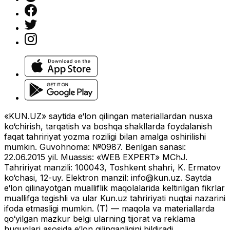
«KUN.UZ» saytida e‘lon qilingan materiallardan nusxa
ko‘chirish, tarqatish va boshqa shakllarda foydalanish
faqat tahririyat yozma roziligi bilan amalga oshirilishi
mumkin. Guvohnoma: №0987. Berilgan sanasi:
22.06.2015 yil. Muassis: «WEB EXPERT» MChJ.
Tahririyat manzili: 100043, Toshkent shahri, K. Ermatov
ko‘chasi, 12-uy. Elektron manzil:
info@kun.uz
. Saytda
e‘lon qilinayotgan mualliflik maqolalarida keltirilgan fikrlar
muallifga tegishli va ular Kun.uz tahririyati nuqtai nazarini
ifoda etmasligi mumkin. (T) — maqola va materiallarda
qo‘yilgan mazkur belgi ularning tijorat va reklama
huquqlari asosida e‘lon qilinganligini bildiradi.