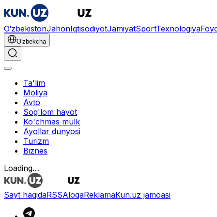
O‘zbekiston
Jahon
Iqtisodiyot
Jamiyat
Sport
Texnologiya
Foyd
O'zbekcha
Ta'lim
Moliya
Avto
Sog'lom hayot
Ko'chmas mulk
Ayollar dunyosi
Turizm
Biznes
Loading…
Sayt haqida
RSS
Aloqa
Reklama
Kun.uz jamoasi