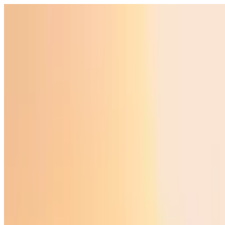
Ўзбекистон
Жаҳон
Иқтисодиёт
Жамият
Спорт
Технология
Ўзбекча
Таълим
Молия
Авто
Соғлом ҳаёт
Кўчмас мулк
Аёллар дунёси
Туризм
Бизнес
Ўзбекча
Реклама