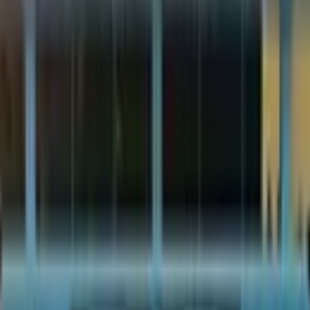
ябрдан бошланади