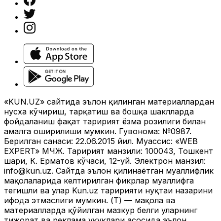
«KUN.UZ» сайтида эълон қилинган материаллардан
нусха кўчириш, тарқатиш ва бошқа шаклларда
фойдаланиш фақат таҳририят ёзма розилиги билан
амалга оширилиши мумкин. Гувоҳнома: №0987.
Берилган санаси: 22.06.2015 йил. Муассис: «WEB
EXPERT» МЧЖ. Таҳририят манзили: 100043, Тошкент
шаҳри, К. Ерматов кўчаси, 12-уй. Электрон манзил:
info@kun.uz
. Сайтда эълон қилинаётган муаллифлик
мақолаларида келтирилган фикрлар муаллифга
тегишли ва улар Kun.uz таҳририяти нуқтаи назарини
ифода этмаслиги мумкин. (Т) — мақола ва
материалларда қўйилган мазкур белги уларнинг
тижорат ва реклама ҳуқуқлари асосида эълон