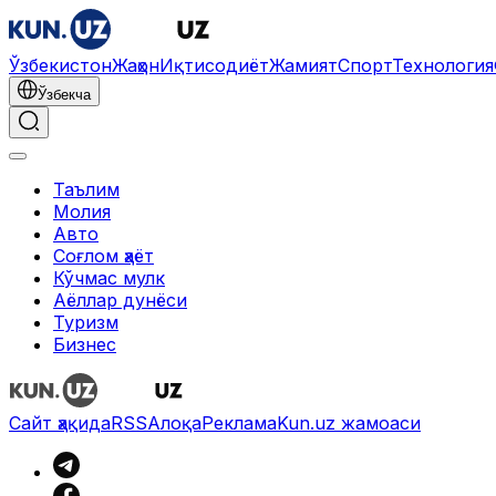
Ўзбекистон
Жаҳон
Иқтисодиёт
Жамият
Спорт
Технология
Ўзбекча
Таълим
Молия
Авто
Соғлом ҳаёт
Кўчмас мулк
Аёллар дунёси
Туризм
Бизнес
Сайт ҳақида
RSS
Алоқа
Реклама
Kun.uz жамоаси