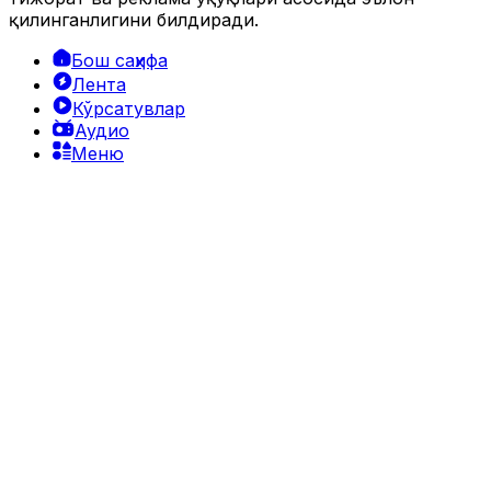
қилинганлигини билдиради.
Бош саҳифа
Лента
Кўрсатувлар
Аудио
Меню