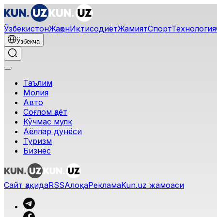
Ўзбекистон
Жаҳон
Иқтисодиёт
Жамият
Спорт
Технология
Ўзбекча
Таълим
Молия
Авто
Соғлом ҳаёт
Кўчмас мулк
Аёллар дунёси
Туризм
Бизнес
Сайт ҳақида
RSS
Алоқа
Реклама
Kun.uz жамоаси