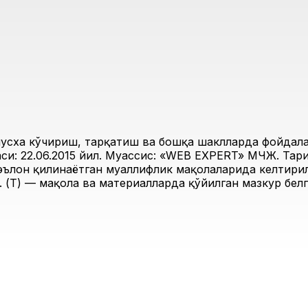
усха кўчириш, тарқатиш ва бошқа шаклларда фойдалан
и: 22.06.2015 йил. Муассис: «WEB EXPERT» МЧЖ. Таҳри
 эълон қилинаётган муаллифлик мақолаларида келтирил
 (Т) — мақола ва материалларда қўйилган мазкур белг