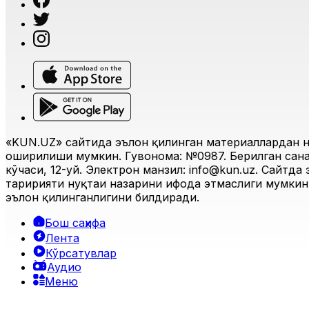
«KUN.UZ» сайтида эълон қилинган материаллардан н
оширилиши мумкин. Гувоҳнома: №0987. Берилган санас
кўчаси, 12-уй. Электрон манзил:
info@kun.uz
. Сайтда
таҳририяти нуқтаи назарини ифода этмаслиги мумкин.
эълон қилинганлигини билдиради.
Бош саҳифа
Лента
Кўрсатувлар
Аудио
Меню