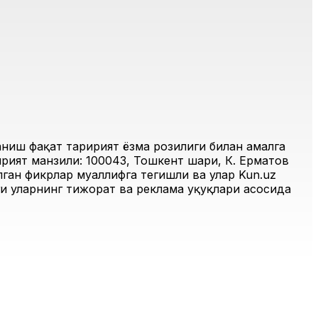
иш фақат таҳририят ёзма розилиги билан амалга
рият манзили: 100043, Тошкент шаҳри, К. Ерматов
ган фикрлар муаллифга тегишли ва улар Kun.uz
и уларнинг тижорат ва реклама ҳуқуқлари асосида