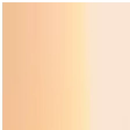
Ўзбекистон
Жаҳон
Иқтисодиёт
Жамият
Спорт
Технология
Ўзбекча
Таълим
Молия
Авто
Соғлом ҳаёт
Кўчмас мулк
Аёллар дунёси
Туризм
Бизнес
Ўзбекча
Реклама