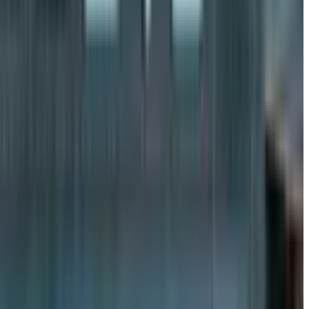
амёд қилди