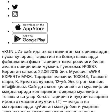
«KUN.UZ» сайтида эълон қилинган материаллардан
нусха кўчириш, тарқатиш ва бошқа шаклларда
фойдаланиш фақат таҳририят ёзма розилиги билан
амалга оширилиши мумкин. Гувоҳнома: №0987.
Берилган санаси: 22.06.2015 йил. Муассис: «WEB
EXPERT» МЧЖ. Таҳририят манзили: 100043, Тошкент
шаҳри, К. Ерматов кўчаси, 12-уй. Электрон манзил:
info@kun.uz
. Сайтда эълон қилинаётган муаллифлик
мақолаларида келтирилган фикрлар муаллифга
тегишли ва улар Kun.uz таҳририяти нуқтаи назарини
ифода этмаслиги мумкин. (Т) — мақола ва
материалларда қўйилган мазкур белги уларнинг
тижорат ва реклама ҳуқуқлари асосида эълон