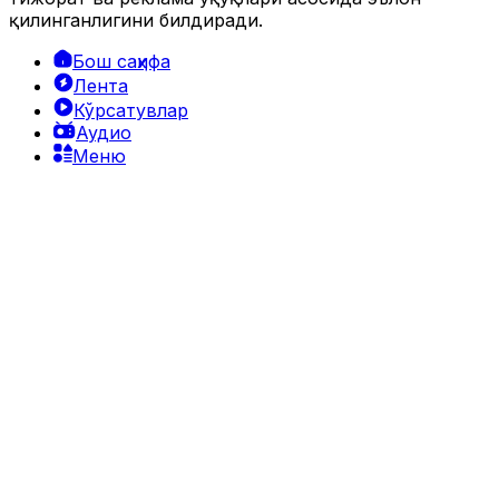
қилинганлигини билдиради.
Бош саҳифа
Лента
Кўрсатувлар
Аудио
Меню