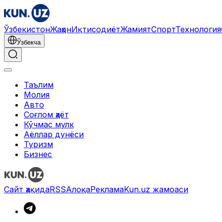
Ўзбекистон
Жаҳон
Иқтисодиёт
Жамият
Спорт
Технология
Ўзбекча
Таълим
Молия
Авто
Соғлом ҳаёт
Кўчмас мулк
Аёллар дунёси
Туризм
Бизнес
Сайт ҳақида
RSS
Алоқа
Реклама
Kun.uz жамоаси