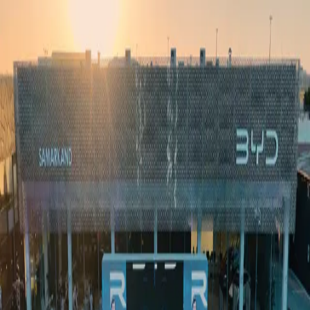
Ўзбекистон
Жаҳон
Иқтисодиёт
Жамият
Спорт
Технология
Ўзбекча
Таълим
Молия
Авто
Соғлом ҳаёт
Кўчмас мулк
Аёллар дунёси
Туризм
Бизнес
Ўзбекча
Реклама