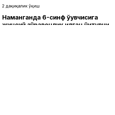
2 дақиқалик ўқиш
Наманганда 6-синф ўқувчисига
жинсий зўравонлик қилган ўқитувчи
қамоққа олинди
Жамият
|
19:34 / 30.03.2026