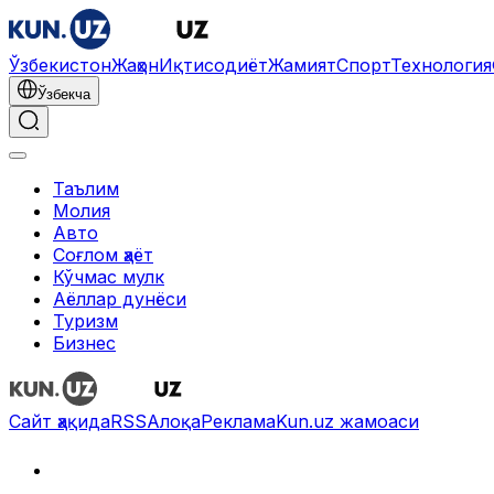
Ўзбекистон
Жаҳон
Иқтисодиёт
Жамият
Спорт
Технология
Ўзбекча
Таълим
Молия
Авто
Соғлом ҳаёт
Кўчмас мулк
Аёллар дунёси
Туризм
Бизнес
Сайт ҳақида
RSS
Алоқа
Реклама
Kun.uz жамоаси