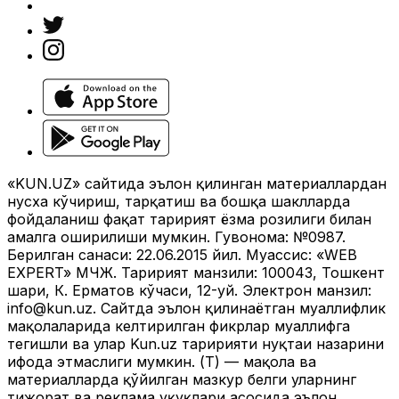
«KUN.UZ» сайтида эълон қилинган материаллардан
нусха кўчириш, тарқатиш ва бошқа шаклларда
фойдаланиш фақат таҳририят ёзма розилиги билан
амалга оширилиши мумкин. Гувоҳнома: №0987.
Берилган санаси: 22.06.2015 йил. Муассис: «WEB
EXPERT» МЧЖ. Таҳририят манзили: 100043, Тошкент
шаҳри, К. Ерматов кўчаси, 12-уй. Электрон манзил:
info@kun.uz
. Сайтда эълон қилинаётган муаллифлик
мақолаларида келтирилган фикрлар муаллифга
тегишли ва улар Kun.uz таҳририяти нуқтаи назарини
ифода этмаслиги мумкин. (Т) — мақола ва
материалларда қўйилган мазкур белги уларнинг
тижорат ва реклама ҳуқуқлари асосида эълон