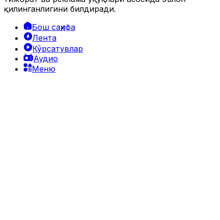
қилинганлигини билдиради.
Бош саҳифа
Лента
Кўрсатувлар
Аудио
Меню