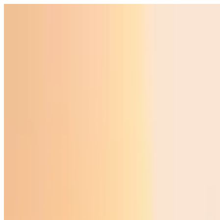
Ўзбекистон
Жаҳон
Иқтисодиёт
Жамият
Спорт
Технология
Ўзбекча
Таълим
Молия
Авто
Соғлом ҳаёт
Кўчмас мулк
Аёллар дунёси
Туризм
Бизнес
Ўзбекча
Реклама