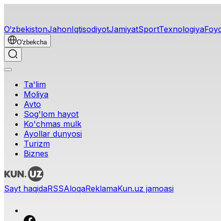
O‘zbekiston
Jahon
Iqtisodiyot
Jamiyat
Sport
Texnologiya
Foyd
O'zbekcha
Ta'lim
Moliya
Avto
Sog'lom hayot
Ko'chmas mulk
Ayollar dunyosi
Turizm
Biznes
Sayt haqida
RSS
Aloqa
Reklama
Kun.uz jamoasi