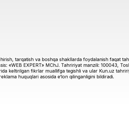
irish, tarqatish va boshqa shakllarda foydalanish faqat tahri
sis: «WEB EXPERT» MChJ. Tahririyat manzili: 100043, Toshk
rida keltirilgan fikrlar muallifga tegishli va ular Kun.uz tahr
eklama huquqlari asosida e‘lon qilinganligini bildiradi.