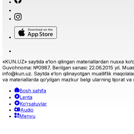
«KUN.UZ» saytida e‘lon qilingan materiallardan nusxa ko‘ch
Guvohnoma: №0987. Berilgan sanasi: 22.06.2015 yil. Muas
info@kun.uz
. Saytda e‘lon qilinayotgan mualliflik maqolala
va materiallarda qo‘yilgan mazkur belgi ularning tijorat va r
Bosh sahifa
Lenta
Ko‘rsatuvlar
Audio
Menyu