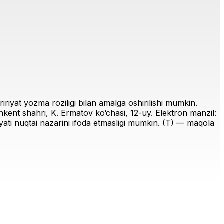
riyat yozma roziligi bilan amalga oshirilishi mumkin.
ent shahri, K. Ermatov ko‘chasi, 12-uy. Elektron manzil:
iriyati nuqtai nazarini ifoda etmasligi mumkin. (T) — maqola