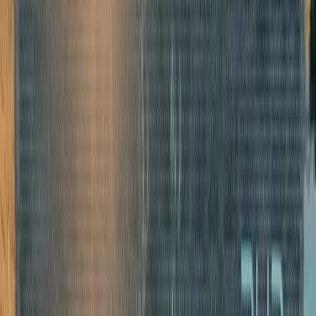
1 561