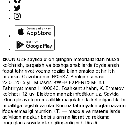
«KUN.UZ» saytida e‘lon qilingan materiallardan nusxa
ko‘chirish, tarqatish va boshqa shakllarda foydalanish
faqat tahririyat yozma roziligi bilan amalga oshirilishi
mumkin. Guvohnoma: №0987. Berilgan sanasi:
22.06.2015 yil. Muassis: «WEB EXPERT» MChJ.
Tahririyat manzili: 100043, Toshkent shahri, K. Ermatov
ko‘chasi, 12-uy. Elektron manzil:
info@kun.uz
. Saytda
e‘lon qilinayotgan mualliflik maqolalarida keltirilgan fikrlar
muallifga tegishli va ular Kun.uz tahririyati nuqtai nazarini
ifoda etmasligi mumkin. (T) — maqola va materiallarda
qo‘yilgan mazkur belgi ularning tijorat va reklama
huquqlari asosida e‘lon qilinganligini bildiradi.