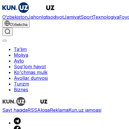
O‘zbekiston
Jahon
Iqtisodiyot
Jamiyat
Sport
Texnologiya
Foyd
O'zbekcha
Ta'lim
Moliya
Avto
Sog'lom hayot
Ko'chmas mulk
Ayollar dunyosi
Turizm
Biznes
Sayt haqida
RSS
Aloqa
Reklama
Kun.uz jamoasi