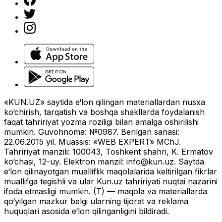
«KUN.UZ» saytida e‘lon qilingan materiallardan nusxa
ko‘chirish, tarqatish va boshqa shakllarda foydalanish
faqat tahririyat yozma roziligi bilan amalga oshirilishi
mumkin. Guvohnoma: №0987. Berilgan sanasi:
22.06.2015 yil. Muassis: «WEB EXPERT» MChJ.
Tahririyat manzili: 100043, Toshkent shahri, K. Ermatov
ko‘chasi, 12-uy. Elektron manzil:
info@kun.uz
. Saytda
e‘lon qilinayotgan mualliflik maqolalarida keltirilgan fikrlar
muallifga tegishli va ular Kun.uz tahririyati nuqtai nazarini
ifoda etmasligi mumkin. (T) — maqola va materiallarda
qo‘yilgan mazkur belgi ularning tijorat va reklama
huquqlari asosida e‘lon qilinganligini bildiradi.