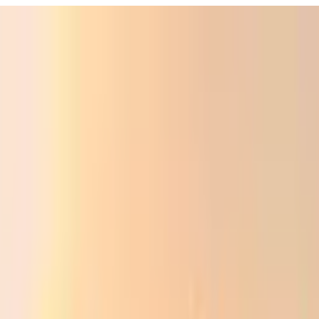
ali
Audio