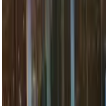
1 daqiqalik o‘qish
Mustaqillik shohko‘chasining bir qismi
Jamiyat
|
13:40 / 02.07.2026