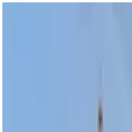
Ўзбекистон
Жаҳон
Иқтисодиёт
Жамият
Спорт
Технология
Ўзбекча
Таълим
Молия
Авто
Соғлом ҳаёт
Кўчмас мулк
Аёллар дунёси
Туризм
Бизнес
Ўзбекча
Реклама