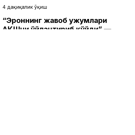
4 дақиқалик ўқиш
“Эроннинг жавоб ҳужумлари
АҚШни ўйлантириб қўйди” —
экспертлар
Жаҳон
|
19:47 / 21.06.2025