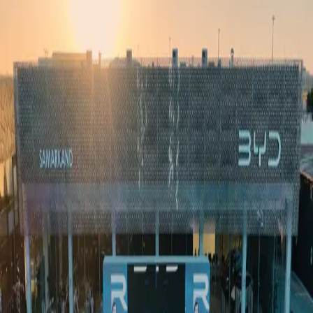
Ўзбекистон
Жаҳон
Иқтисодиёт
Жамият
Спорт
Технология
Ўзбекча
Таълим
Молия
Авто
Соғлом ҳаёт
Кўчмас мулк
Аёллар дунёси
Туризм
Бизнес
Ўзбекча
Реклама