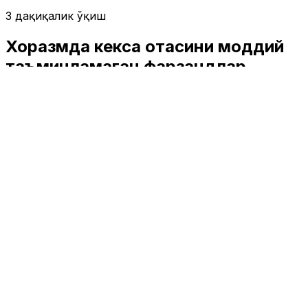
3 дақиқалик ўқиш
Хоразмда кекса отасини моддий
таъминламаган фарзандлар
жиноий жазога тортилди
Жамият
|
16:03 / 03.09.2025