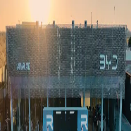
Ўзбекистон
Жаҳон
Иқтисодиёт
Жамият
Спорт
Технология
Ўзбекча
Таълим
Молия
Авто
Соғлом ҳаёт
Кўчмас мулк
Аёллар дунёси
Туризм
Бизнес
Ўзбекча
Реклама