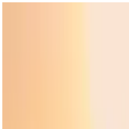
O‘zbekiston
Jahon
Iqtisodiyot
Jamiyat
Sport
Texnologiya
Foyd
O'zbekcha
Ta'lim
Moliya
Avto
Sog'lom hayot
Ko'chmas mulk
Ayollar dunyosi
Turizm
Biznes
O‘zbekcha
Reklama