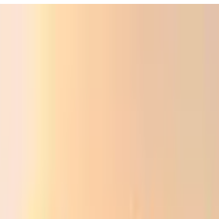
ali
Audio