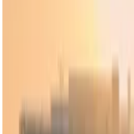
O‘zbekiston
|
23:45 / 17.06.2021