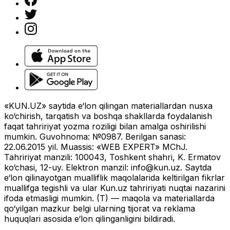
«KUN.UZ» saytida e‘lon qilingan materiallardan nusxa
ko‘chirish, tarqatish va boshqa shakllarda foydalanish
faqat tahririyat yozma roziligi bilan amalga oshirilishi
mumkin. Guvohnoma: №0987. Berilgan sanasi:
22.06.2015 yil. Muassis: «WEB EXPERT» MChJ.
Tahririyat manzili: 100043, Toshkent shahri, K. Ermatov
ko‘chasi, 12-uy. Elektron manzil:
info@kun.uz
. Saytda
e‘lon qilinayotgan mualliflik maqolalarida keltirilgan fikrlar
muallifga tegishli va ular Kun.uz tahririyati nuqtai nazarini
ifoda etmasligi mumkin. (T) — maqola va materiallarda
qo‘yilgan mazkur belgi ularning tijorat va reklama
huquqlari asosida e‘lon qilinganligini bildiradi.