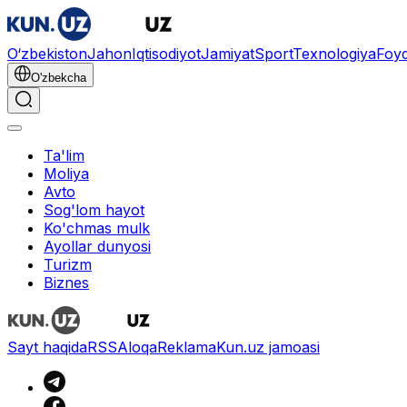
O‘zbekiston
Jahon
Iqtisodiyot
Jamiyat
Sport
Texnologiya
Foyd
O'zbekcha
Ta'lim
Moliya
Avto
Sog'lom hayot
Ko'chmas mulk
Ayollar dunyosi
Turizm
Biznes
Sayt haqida
RSS
Aloqa
Reklama
Kun.uz jamoasi