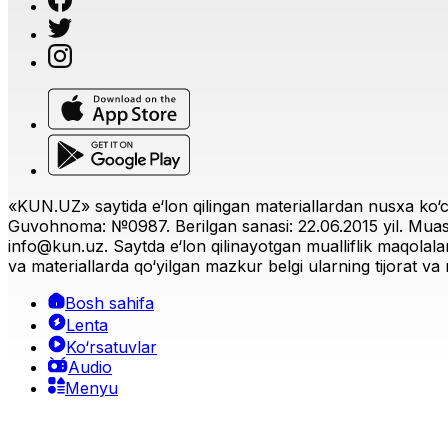
«KUN.UZ» saytida e‘lon qilingan materiallardan nusxa ko‘ch
Guvohnoma: №0987. Berilgan sanasi: 22.06.2015 yil. Muas
info@kun.uz
. Saytda e‘lon qilinayotgan mualliflik maqolala
va materiallarda qo‘yilgan mazkur belgi ularning tijorat va r
Bosh sahifa
Lenta
Ko‘rsatuvlar
Audio
Menyu