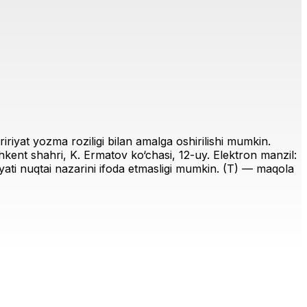
riyat yozma roziligi bilan amalga oshirilishi mumkin.
ent shahri, K. Ermatov ko‘chasi, 12-uy. Elektron manzil:
iriyati nuqtai nazarini ifoda etmasligi mumkin. (T) — maqola