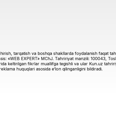
irish, tarqatish va boshqa shakllarda foydalanish faqat tahri
sis: «WEB EXPERT» MChJ. Tahririyat manzili: 100043, Toshk
rida keltirilgan fikrlar muallifga tegishli va ular Kun.uz tahr
eklama huquqlari asosida e‘lon qilinganligini bildiradi.