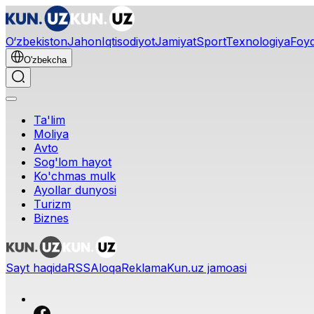
O‘zbekiston
Jahon
Iqtisodiyot
Jamiyat
Sport
Texnologiya
Foyd
O'zbekcha
Ta'lim
Moliya
Avto
Sog'lom hayot
Ko'chmas mulk
Ayollar dunyosi
Turizm
Biznes
Sayt haqida
RSS
Aloqa
Reklama
Kun.uz jamoasi