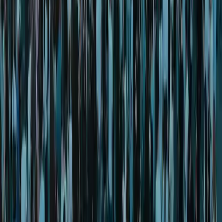
imkoniyatlari
Murad Buildings «Yaqinlar» dasturini taqdim
etdi
Asialuxe Travel kompaniyasi “Uzbekistan
Airways”ning to‘g‘ridan-to‘g‘ri reyslari orqali
dam olish uchun eng yaxshi yo‘nalishlarni
taqdim etdi
Octobank 2026 yilning birinchi yarim yilligini
moliyaviy o‘sish, yangi imkoniyatlar va xalqaro
e’tiroflar bilan yakunladi
Toshkent davlat tibbiyot universiteti dunyo
universitetlari TOP-1000 ligida
Rimdan Gonkonggacha: xalqaro ekspeditsiya
750 yillik yo‘lni BYD elektromobilida qayta
bosib o‘tmoqda